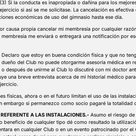
 (3) Si la conducta es inapropiada o dañina para los mejores 
jercicio si así se me solicitase. La cancelación es efectiv
aciones económicas de uso del gimnasio hasta ese día.
or causa propia cancelar mi membresía por cualquier razó
mi membresía me enviará o entregará una notificación por e
-
Declaro que estoy en buena condición física y que no te
el dueño del Club no puede otorgarme asesoría médica en rel
 o después de unirme al Club lo discutiré con mi doctor ant
ye una breve entrevista acerca de mi historial médico para 
ercicio.
nes físicas, ahora o en el futuro limitan el uso de las inst
 Sin embargo si permanezco como socio pagaré la totalidad
REFERENTE A LAS INSTALACIONES.-
Asumo el riesgo de 
beneficio de cualquier tipo dé como resultado la utilizaci
dentara en cualquier Club o en un evento patrocinado por e