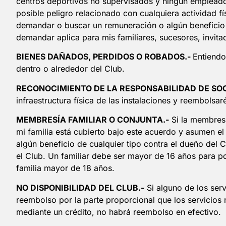
centros deportivos no supervisados y ningún empleado 
posible peligro relacionado con cualquiera actividad f
demandar o buscar un remuneración o algún beneficio d
demandar aplica para mis familiares, sucesores, invita
BIENES DAÑADOS, PERDIDOS O ROBADOS.-
Entiendo
dentro o alrededor del Club.
RECONOCIMIENTO DE LA RESPONSABILIDAD DE SOC
infraestructura física de las instalaciones y reembolsa
MEMBRESÍA FAMILIAR O CONJUNTA.-
Si la membresí
mi familia está cubierto bajo este acuerdo y asumen e
algún beneficio de cualquier tipo contra el dueño del 
el Club. Un familiar debe ser mayor de 16 años para pod
familia mayor de 18 años.
NO DISPONIBILIDAD DEL CLUB.-
Si alguno de los ser
reembolso por la parte proporcional que los servicios
mediante un crédito, no habrá reembolso en efectivo.