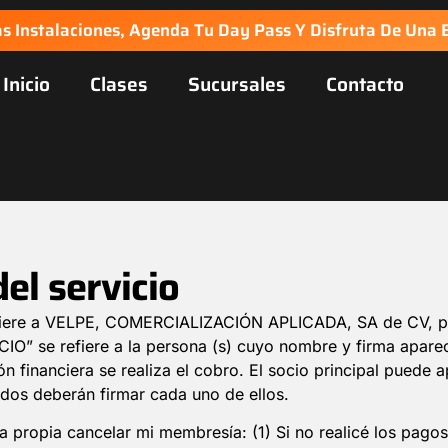
s Instalaciones, Agenda Tu Day Pass Y Disfruta De Una E
Inicio
Clases
Sucursales
Contacto
el servicio
efiere a VELPE, COMERCIALIZACIÓN APLICADA, SA de CV, pre
CIO” se refiere a la persona (s) cuyo nombre y firma aparec
ión financiera se realiza el cobro. El socio principal pued
dos deberán firmar cada uno de ellos.
 propia cancelar mi membresía: (1) Si no realicé los pagos 