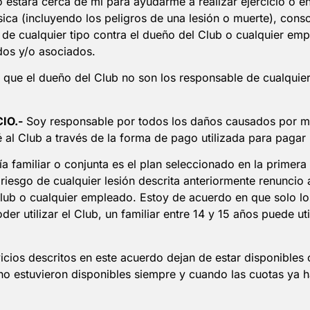
estará cerca de mi para ayudarme a realizar ejercicio o ens
ísica (incluyendo los peligros de una lesión o muerte), con
e cualquier tipo contra el dueño del Club o cualquier emp
dos y/o asociados.
 que el dueño del Club no son los responsable de cualquier
IO.-
Soy responsable por todos los daños causados por mí, 
ré al Club a través de la forma de pago utilizada para paga
a familiar o conjunta es el plan seleccionado en la prime
l riesgo de cualquier lesión descrita anteriormente renunc
Club o cualquier empleado. Estoy de acuerdo en que solo los
er utilizar el Club, un familiar entre 14 y 15 años puede uti
vicios descritos en este acuerdo dejan de estar disponible
 no estuvieron disponibles siempre y cuando las cuotas ya 