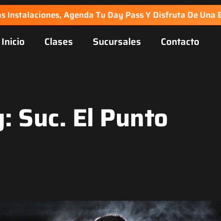
s Instalaciones, Agenda Tu Day Pass Y Disfruta De Una E
Inicio
Clases
Sucursales
Contacto
y:
Suc. El Punto