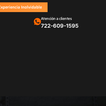
xperiencia Inolvidable
Atención a clientes
‪722-609-1595‬