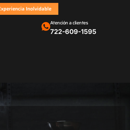
xperiencia Inolvidable
Atención a clientes
‪722-609-1595‬